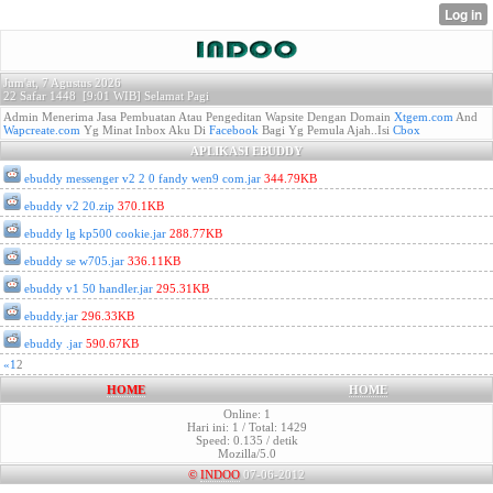
Jum'at, 7 Agustus 2026
22 Safar 1448 [
9:01 WIB]
Selamat Pagi
Admin Menerima Jasa Pembuatan Atau Pengeditan Wapsite Dengan Domain
Xtgem.com
And
Wapcreate.com
Yg Minat Inbox Aku Di
Facebook
Bagi Yg Pemula Ajah..Isi
Cbox
APLIKASI EBUDDY
ebuddy messenger v2 2 0 fandy wen9 com.jar
344.79KB
ebuddy v2 20.zip
370.1KB
ebuddy lg kp500 cookie.jar
288.77KB
ebuddy se w705.jar
336.11KB
ebuddy v1 50 handler.jar
295.31KB
ebuddy.jar
296.33KB
ebuddy .jar
590.67KB
«
1
2
HOME
HOME
Online: 1
Hari ini: 1 / Total: 1429
Speed: 0.135 / detik
Mozilla/5.0
©
INDOO
07-06-2012