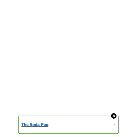
The Soda Pop
»