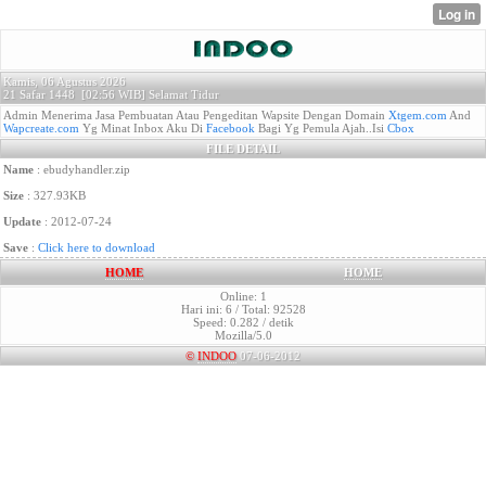
Kamis, 06 Agustus 2026
21 Safar 1448 [
02:56 WIB]
Selamat Tidur
Admin Menerima Jasa Pembuatan Atau Pengeditan Wapsite Dengan Domain
Xtgem.com
And
Wapcreate.com
Yg Minat Inbox Aku Di
Facebook
Bagi Yg Pemula Ajah..Isi
Cbox
FILE DETAIL
Name
: ebudyhandler.zip
Size
: 327.93KB
Update
: 2012-07-24
Save
:
Click here to download
HOME
HOME
Online: 1
Hari ini: 6 / Total: 92528
Speed: 0.282 / detik
Mozilla/5.0
©
INDOO
07-06-2012