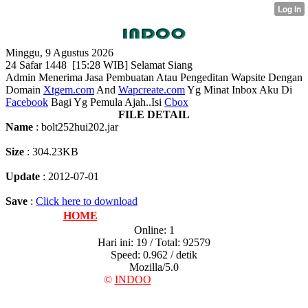
Minggu, 9 Agustus 2026
24 Safar 1448 [
15:28 WIB]
Selamat Siang
Admin Menerima Jasa Pembuatan Atau Pengeditan Wapsite Dengan
Domain
Xtgem.com
And
Wapcreate.com
Yg Minat Inbox Aku Di
Facebook
Bagi Yg Pemula Ajah..Isi
Cbox
FILE DETAIL
Name
: bolt252hui202.jar
Size
: 304.23KB
Update
: 2012-07-01
Save
:
Click here to download
HOME
HOME
Online: 1
Hari ini: 19 / Total: 92579
Speed: 0.962 / detik
Mozilla/5.0
©
INDOO
07-06-2012