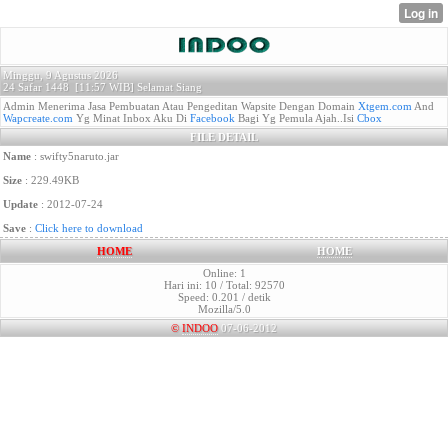
Minggu, 9 Agustus 2026
24 Safar 1448 [
11:57 WIB]
Selamat Siang
Admin Menerima Jasa Pembuatan Atau Pengeditan Wapsite Dengan Domain
Xtgem.com
And
Wapcreate.com
Yg Minat Inbox Aku Di
Facebook
Bagi Yg Pemula Ajah..Isi
Cbox
FILE DETAIL
Name
: swifty5naruto.jar
Size
: 229.49KB
Update
: 2012-07-24
Save
:
Click here to download
HOME
HOME
Online: 1
Hari ini: 10 / Total: 92570
Speed: 0.201 / detik
Mozilla/5.0
©
INDOO
07-06-2012