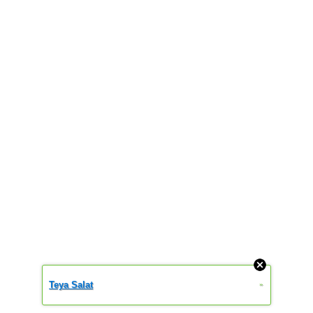
Teya Salat
»