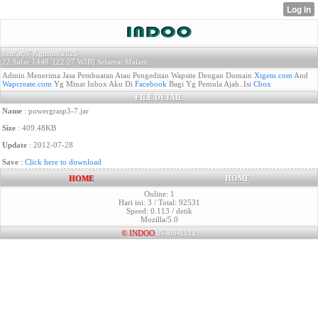
Jum'at, 7 Agustus 2026
22 Safar 1448 [
22:27 WIB]
Selamat Malam
Admin Menerima Jasa Pembuatan Atau Pengeditan Wapsite Dengan Domain
Xtgem.com
And
Wapcreate.com
Yg Minat Inbox Aku Di
Facebook
Bagi Yg Pemula Ajah..Isi
Cbox
FILE DETAIL
Name
: powergrasp3-7.jar
Size
: 409.48KB
Update
: 2012-07-28
Save
:
Click here to download
HOME
HOME
Online: 1
Hari ini: 3 / Total: 92531
Speed: 0.113 / detik
Mozilla/5.0
©
INDOO
07-06-2012