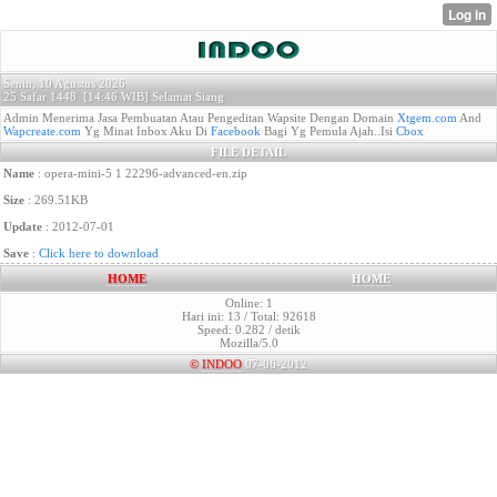
Senin, 10 Agustus 2026
25 Safar 1448 [
14:46 WIB]
Selamat Siang
Admin Menerima Jasa Pembuatan Atau Pengeditan Wapsite Dengan Domain
Xtgem.com
And
Wapcreate.com
Yg Minat Inbox Aku Di
Facebook
Bagi Yg Pemula Ajah..Isi
Cbox
FILE DETAIL
Name
: opera-mini-5 1 22296-advanced-en.zip
Size
: 269.51KB
Update
: 2012-07-01
Save
:
Click here to download
HOME
HOME
Online: 1
Hari ini: 13 / Total: 92618
Speed: 0.282 / detik
Mozilla/5.0
©
INDOO
07-06-2012