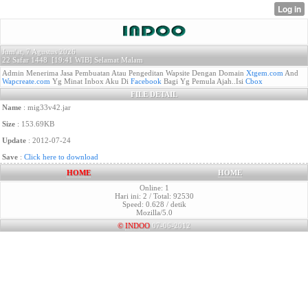
Jum'at, 7 Agustus 2026
22 Safar 1448 [
19:41 WIB]
Selamat Malam
Admin Menerima Jasa Pembuatan Atau Pengeditan Wapsite Dengan Domain
Xtgem.com
And
Wapcreate.com
Yg Minat Inbox Aku Di
Facebook
Bagi Yg Pemula Ajah..Isi
Cbox
FILE DETAIL
Name
: mig33v42.jar
Size
: 153.69KB
Update
: 2012-07-24
Save
:
Click here to download
HOME
HOME
Online: 1
Hari ini: 2 / Total: 92530
Speed: 0.628 / detik
Mozilla/5.0
©
INDOO
07-06-2012