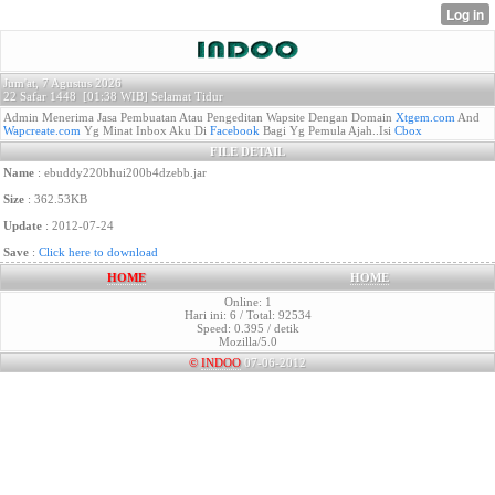
Jum'at, 7 Agustus 2026
22 Safar 1448 [
01:38 WIB]
Selamat Tidur
Admin Menerima Jasa Pembuatan Atau Pengeditan Wapsite Dengan Domain
Xtgem.com
And
Wapcreate.com
Yg Minat Inbox Aku Di
Facebook
Bagi Yg Pemula Ajah..Isi
Cbox
FILE DETAIL
Name
: ebuddy220bhui200b4dzebb.jar
Size
: 362.53KB
Update
: 2012-07-24
Save
:
Click here to download
HOME
HOME
Online: 1
Hari ini: 6 / Total: 92534
Speed: 0.395 / detik
Mozilla/5.0
©
INDOO
07-06-2012