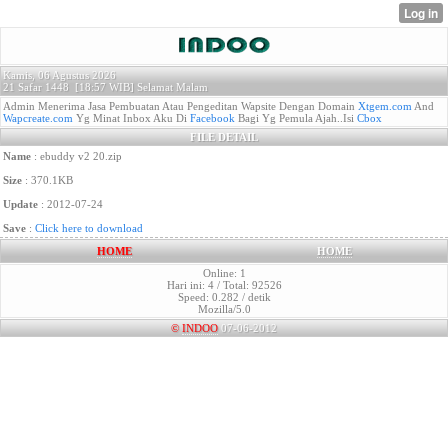
Kamis, 06 Agustus 2026
21 Safar 1448 [
18:57 WIB]
Selamat Malam
Admin Menerima Jasa Pembuatan Atau Pengeditan Wapsite Dengan Domain
Xtgem.com
And
Wapcreate.com
Yg Minat Inbox Aku Di
Facebook
Bagi Yg Pemula Ajah..Isi
Cbox
FILE DETAIL
Name
: ebuddy v2 20.zip
Size
: 370.1KB
Update
: 2012-07-24
Save
:
Click here to download
HOME
HOME
Online: 1
Hari ini: 4 / Total: 92526
Speed: 0.282 / detik
Mozilla/5.0
©
INDOO
07-06-2012