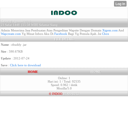
Sabtu, 8 Agustus 2026
23 Safar 1448 [
15:58 WIB]
Selamat Siang
Admin Menerima Jasa Pembuatan Atau Pengeditan Wapsite Dengan Domain
Xtgem.com
And
Wapcreate.com
Yg Minat Inbox Aku Di
Facebook
Bagi Yg Pemula Ajah..Isi
Cbox
FILE DETAIL
Name
: ebuddy .jar
Size
: 590.67KB
Update
: 2012-07-24
Save
:
Click here to download
HOME
HOME
Online: 1
Hari ini: 1 / Total: 92535
Speed: 0.962 / detik
Mozilla/5.0
©
INDOO
07-06-2012