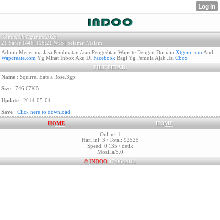
Kamis, 06 Agustus 2026
21 Safar 1448 [
18:21 WIB]
Selamat Malam
Admin Menerima Jasa Pembuatan Atau Pengeditan Wapsite Dengan Domain
Xtgem.com
And
Wapcreate.com
Yg Minat Inbox Aku Di
Facebook
Bagi Yg Pemula Ajah..Isi
Cbox
FILE DETAIL
Name
: Squirrel Eats a Rose.3gp
Size
: 746.67KB
Update
: 2014-05-04
Save
:
Click here to download
HOME
HOME
Online: 1
Hari ini: 3 / Total: 92525
Speed: 0.135 / detik
Mozilla/5.0
©
INDOO
07-06-2012