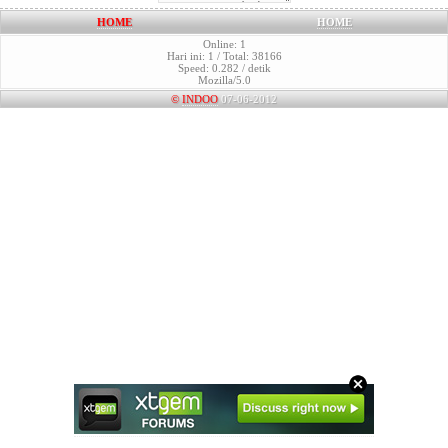
HOME
HOME
Online: 1
Hari ini: 1 / Total: 38166
Speed: 0.282 / detik
Mozilla/5.0
©
INDOO
07-06-2012