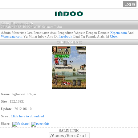
Sabtu, 8 Agustus 2026
23 Safar 1448 [
04:24 WIB]
Selamat Tidur
Admin Menerima Jasa Pembuatan Atau Pengeditan Wapsite Dengan Domain
Xtgem.com
And
Wapcreate.com
Yg Minat Inbox Aku Di
Facebook
Bagi Yg Pemula Ajah..Isi
Cbox
SCREENSHOTS
Name
: kgb-swat 176.jar
Size
: 132.18KB
Update
: 2012-06-10
Save
:
Click here to download
Share
:
|
SALIN LINK