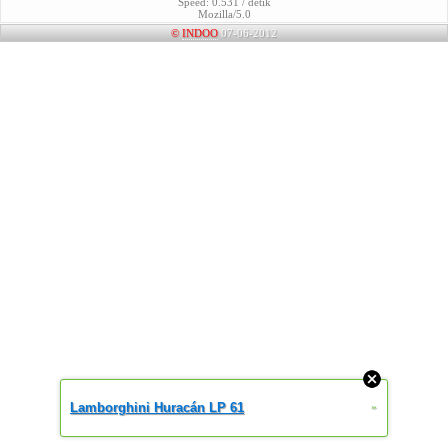
Speed: 0.531 / detik
Mozilla/5.0
©
INDOO
07-06-2012
Lamborghini Huracán LP 61
»