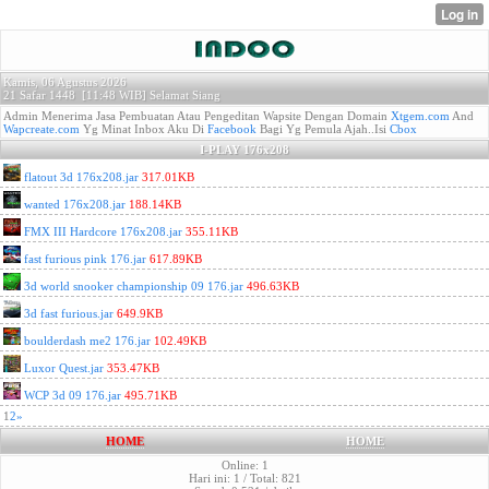
Kamis, 06 Agustus 2026
21 Safar 1448 [
11:48 WIB]
Selamat Siang
Admin Menerima Jasa Pembuatan Atau Pengeditan Wapsite Dengan Domain
Xtgem.com
And
Wapcreate.com
Yg Minat Inbox Aku Di
Facebook
Bagi Yg Pemula Ajah..Isi
Cbox
I-PLAY 176x208
flatout 3d 176x208.jar
317.01KB
wanted 176x208.jar
188.14KB
FMX III Hardcore 176x208.jar
355.11KB
fast furious pink 176.jar
617.89KB
3d world snooker championship 09 176.jar
496.63KB
3d fast furious.jar
649.9KB
boulderdash me2 176.jar
102.49KB
Luxor Quest.jar
353.47KB
WCP 3d 09 176.jar
495.71KB
1
2
»
HOME
HOME
Online: 1
Hari ini: 1 / Total: 821