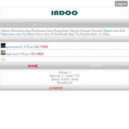
Kamis, 06 Agustus 2026
21 Safar 1448 [
02:20 WIB]
Selamat Tidur
Admin Menerima Jasa Pembuatan Atau Pengeditan Wapsite Dengan Domain
Xtgem.com
And
Wapcreate.com
Yg Minat Inbox Aku Di
Facebook
Bagi Yg Pemula Ajah..Isi
Cbox
HEROCRAFT 176x208
governator2 176.jar
142.75KB
kgb-swat 176.jar
132.18KB
1
2
»
HOME
HOME
Online: 1
Hari ini: 1 / Total: 752
Speed: 0.628 / detik
Mozilla/5.0
©
INDOO
07-06-2012