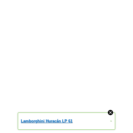
Lamborghini Huracán LP 61
»