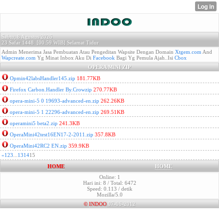
Sabtu, 8 Agustus 2026
23 Safar 1448 [
00:59 WIB]
Selamat Tidur
Admin Menerima Jasa Pembuatan Atau Pengeditan Wapsite Dengan Domain
Xtgem.com
And
Wapcreate.com
Yg Minat Inbox Aku Di
Facebook
Bagi Yg Pemula Ajah..Isi
Cbox
OPERA MINI ZIP
Opmin42labsHandler145.zip
181.77KB
Firefox Carbon.Handler By.Crowzip
270.77KB
opera-mini-5 0 19693-advanced-en.zip
262.26KB
opera-mini-5 1 22296-advanced-en.zip
269.51KB
operamini5 beta2.zip
241.3KB
OperaMini42test16EN17-2-2011.zip
357.8KB
OperaMini42RC2 EN.zip
359.9KB
«
1
2
3
...
13
14
15
HOME
HOME
Online: 1
Hari ini: 8 / Total: 6472
Speed: 0.113 / detik
Mozilla/5.0
©
INDOO
07-06-2012