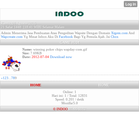
Kamis, 06 Agustus 2026
21 Safar 1448 [
18:41 WIB]
Selamat Malam
Admin Menerima Jasa Pembuatan Atau Pengeditan Wapsite Dengan Domain
Xtgem.com
And
Wapcreate.com
Yg Minat Inbox Aku Di
Facebook
Bagi Yg Pemula Ajah..Isi
Cbox
GAME JUDI
Name:
winning poker chips wapday-com.gif
Size:
7.69KB
Date:
2012-07-04
Download now
«
1
2
3
...
7
8
9
HOME
HOME
Online: 1
Hari ini: 1 / Total: 12831
Speed: 0.201 / detik
Mozilla/5.0
©
INDOO
07-06-2012